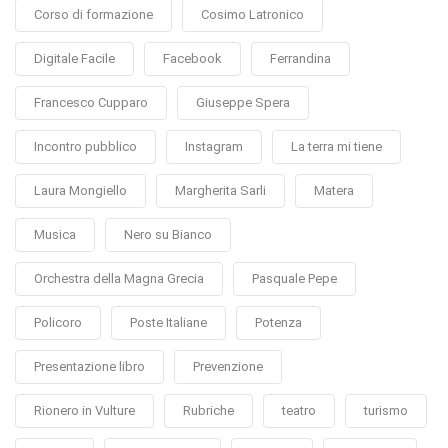
Corso di formazione
Cosimo Latronico
Digitale Facile
Facebook
Ferrandina
Francesco Cupparo
Giuseppe Spera
Incontro pubblico
Instagram
La terra mi tiene
Laura Mongiello
Margherita Sarli
Matera
Musica
Nero su Bianco
Orchestra della Magna Grecia
Pasquale Pepe
Policoro
Poste Italiane
Potenza
Presentazione libro
Prevenzione
Rionero in Vulture
Rubriche
teatro
turismo