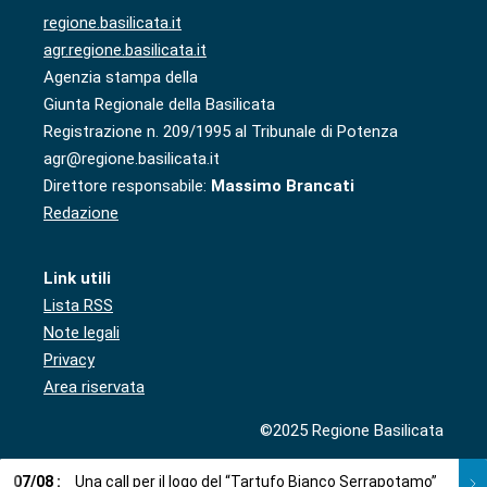
regione.basilicata.it
agr.regione.basilicata.it
Agenzia stampa della
Giunta Regionale della Basilicata
Registrazione n. 209/1995 al Tribunale di Potenza
agr@regione.basilicata.it
Direttore responsabile:
Massimo Brancati
Redazione
Link utili
Lista RSS
Note legali
Privacy
Area riservata
©2025 Regione Basilicata
07
/
08
:
Una call per il logo del “Tartufo Bianco Serrapotamo”
07