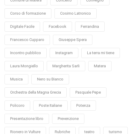
Comune di Matera
Concerto
Convegno
Corso di formazione
Cosimo Latronico
Digitale Facile
Facebook
Ferrandina
Francesco Cupparo
Giuseppe Spera
Incontro pubblico
Instagram
La terra mi tiene
Laura Mongiello
Margherita Sarli
Matera
Musica
Nero su Bianco
Orchestra della Magna Grecia
Pasquale Pepe
Policoro
Poste Italiane
Potenza
Presentazione libro
Prevenzione
Rionero in Vulture
Rubriche
teatro
turismo