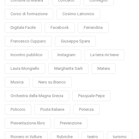
Comune di Matera
Concerto
Convegno
Corso di formazione
Cosimo Latronico
Digitale Facile
Facebook
Ferrandina
Francesco Cupparo
Giuseppe Spera
Incontro pubblico
Instagram
La terra mi tiene
Laura Mongiello
Margherita Sarli
Matera
Musica
Nero su Bianco
Orchestra della Magna Grecia
Pasquale Pepe
Policoro
Poste Italiane
Potenza
Presentazione libro
Prevenzione
Rionero in Vulture
Rubriche
teatro
turismo