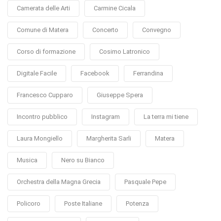
Camerata delle Arti
Carmine Cicala
Comune di Matera
Concerto
Convegno
Corso di formazione
Cosimo Latronico
Digitale Facile
Facebook
Ferrandina
Francesco Cupparo
Giuseppe Spera
Incontro pubblico
Instagram
La terra mi tiene
Laura Mongiello
Margherita Sarli
Matera
Musica
Nero su Bianco
Orchestra della Magna Grecia
Pasquale Pepe
Policoro
Poste Italiane
Potenza