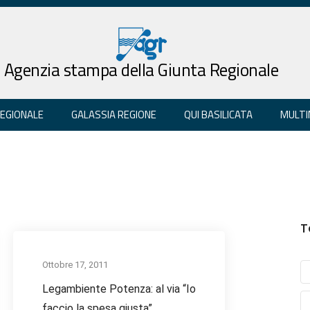
Agenzia stampa della Giunta Regionale
REGIONALE
GALASSIA REGIONE
QUI BASILICATA
MULTI
T
Ottobre 17, 2011
Legambiente Potenza: al via “Io
faccio la spesa giusta”