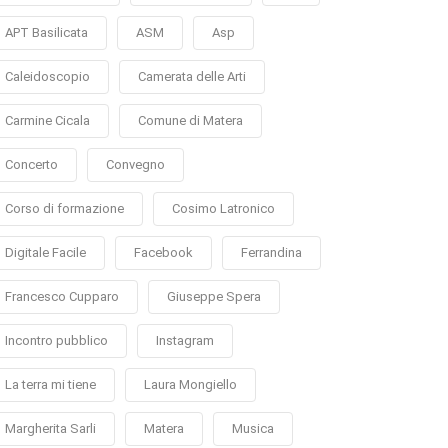
APT Basilicata
ASM
Asp
Caleidoscopio
Camerata delle Arti
Carmine Cicala
Comune di Matera
Concerto
Convegno
Corso di formazione
Cosimo Latronico
Digitale Facile
Facebook
Ferrandina
Francesco Cupparo
Giuseppe Spera
Incontro pubblico
Instagram
La terra mi tiene
Laura Mongiello
Margherita Sarli
Matera
Musica