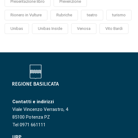
Presentazione libro
Prevenzione
Rionero in Vulture
Rubriche
teatro
turismo
Unibas
Unibas Inside
Venosa
Vito Bardi
Contatti e indirizzi
Viale Vincenzo Verrastro, 4
85100 Potenza PZ
Tel 0971 661111
URP