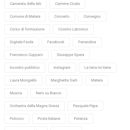
Camerata delle Arti
Carmine Cicala
Comune di Matera
Concerto
Convegno
Corso di formazione
Cosimo Latronico
Digitale Facile
Facebook
Ferrandina
Francesco Cupparo
Giuseppe Spera
Incontro pubblico
Instagram
La terra mi tiene
Laura Mongiello
Margherita Sarli
Matera
Musica
Nero su Bianco
Orchestra della Magna Grecia
Pasquale Pepe
Policoro
Poste Italiane
Potenza