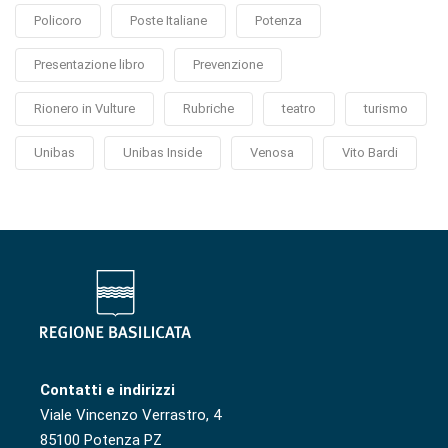
Policoro
Poste Italiane
Potenza
Presentazione libro
Prevenzione
Rionero in Vulture
Rubriche
teatro
turismo
Unibas
Unibas Inside
Venosa
Vito Bardi
Contatti e indirizzi
Viale Vincenzo Verrastro, 4
85100 Potenza PZ