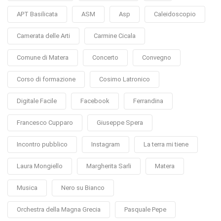
APT Basilicata
ASM
Asp
Caleidoscopio
Camerata delle Arti
Carmine Cicala
Comune di Matera
Concerto
Convegno
Corso di formazione
Cosimo Latronico
Digitale Facile
Facebook
Ferrandina
Francesco Cupparo
Giuseppe Spera
Incontro pubblico
Instagram
La terra mi tiene
Laura Mongiello
Margherita Sarli
Matera
Musica
Nero su Bianco
Orchestra della Magna Grecia
Pasquale Pepe