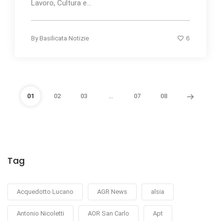
Lavoro, Cultura e...
6
By
Basilicata Notizie
01
02
03
…
07
08
Tag
Acquedotto Lucano
AGR News
alsia
Antonio Nicoletti
AOR San Carlo
Apt