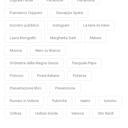
Digitale Facile
Facebook
Ferrandina
Francesco Cupparo
Giuseppe Spera
Incontro pubblico
Instagram
La terra mi tiene
Laura Mongiello
Margherita Sarli
Matera
Musica
Nero su Bianco
Orchestra della Magna Grecia
Pasquale Pepe
Policoro
Poste Italiane
Potenza
Presentazione libro
Prevenzione
Rionero in Vulture
Rubriche
teatro
turismo
Unibas
Unibas Inside
Venosa
Vito Bardi