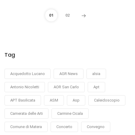
01
02
Tag
Acquedotto Lucano
AGR News
alsia
Antonio Nicoletti
AOR San Carlo
Apt
APT Basilicata
ASM
Asp
Caleidoscopio
Camerata delle Arti
Carmine Cicala
Comune di Matera
Concerto
Convegno