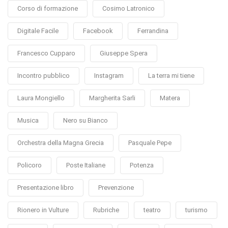
Corso di formazione
Cosimo Latronico
Digitale Facile
Facebook
Ferrandina
Francesco Cupparo
Giuseppe Spera
Incontro pubblico
Instagram
La terra mi tiene
Laura Mongiello
Margherita Sarli
Matera
Musica
Nero su Bianco
Orchestra della Magna Grecia
Pasquale Pepe
Policoro
Poste Italiane
Potenza
Presentazione libro
Prevenzione
Rionero in Vulture
Rubriche
teatro
turismo