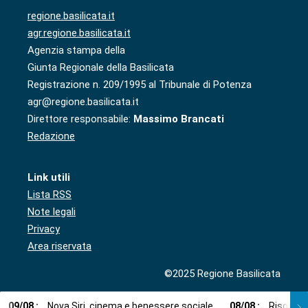
regione.basilicata.it
agr.regione.basilicata.it
Agenzia stampa della
Giunta Regionale della Basilicata
Registrazione n. 209/1995 al Tribunale di Potenza
agr@regione.basilicata.it
Direttore responsabile:
Massimo Brancati
Redazione
Link utili
Lista RSS
Note legali
Privacy
Area riservata
©2025 Regione Basilicata
09
/
08
:
Nova Siri, cinema e benessere sociale
08
/
08
:
Risorse i