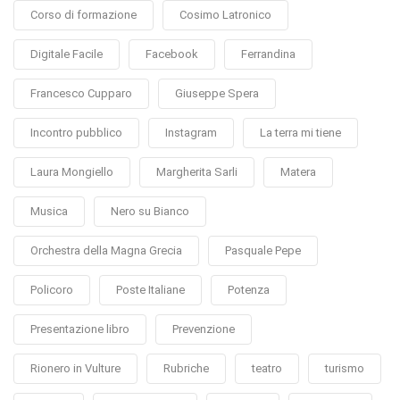
Corso di formazione
Cosimo Latronico
Digitale Facile
Facebook
Ferrandina
Francesco Cupparo
Giuseppe Spera
Incontro pubblico
Instagram
La terra mi tiene
Laura Mongiello
Margherita Sarli
Matera
Musica
Nero su Bianco
Orchestra della Magna Grecia
Pasquale Pepe
Policoro
Poste Italiane
Potenza
Presentazione libro
Prevenzione
Rionero in Vulture
Rubriche
teatro
turismo