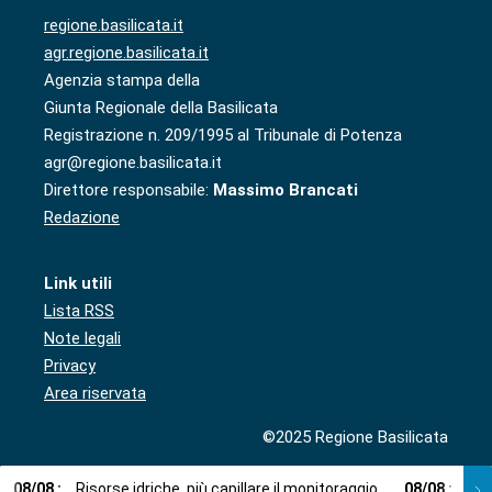
regione.basilicata.it
agr.regione.basilicata.it
Agenzia stampa della
Giunta Regionale della Basilicata
Registrazione n. 209/1995 al Tribunale di Potenza
agr@regione.basilicata.it
Direttore responsabile:
Massimo Brancati
Redazione
Link utili
Lista RSS
Note legali
Privacy
Area riservata
©2025 Regione Basilicata
08
/
08
:
Risorse idriche, più capillare il monitoraggio
08
/
08
:
Cup