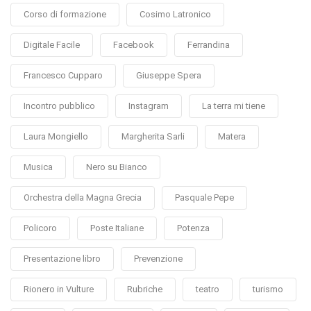
Corso di formazione
Cosimo Latronico
Digitale Facile
Facebook
Ferrandina
Francesco Cupparo
Giuseppe Spera
Incontro pubblico
Instagram
La terra mi tiene
Laura Mongiello
Margherita Sarli
Matera
Musica
Nero su Bianco
Orchestra della Magna Grecia
Pasquale Pepe
Policoro
Poste Italiane
Potenza
Presentazione libro
Prevenzione
Rionero in Vulture
Rubriche
teatro
turismo