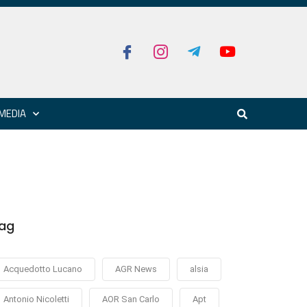
MEDIA
ag
Acquedotto Lucano
AGR News
alsia
Antonio Nicoletti
AOR San Carlo
Apt