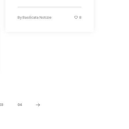
8
By
Basilicata Notizie
03
04