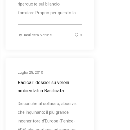
ripercuote sul bilancio
familiare.Proprio per questo la...
8
By
Basilicata Notizie
Luglio 28, 2010
Radicali: dossier su veleni
ambientali in Basilicata
Discariche al collasso, abusive,
che inquinano; il più grande
inceneritore d’Europa (Fenice-
EDF) che continua ad inquinare