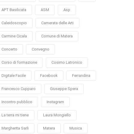
APT Basilicata
ASM
Asp
Caleidoscopio
Camerata delle Arti
Carmine Cicala
Comune di Matera
Concerto
Convegno
Corso di formazione
Cosimo Latronico
Digitale Facile
Facebook
Ferrandina
Francesco Cupparo
Giuseppe Spera
Incontro pubblico
Instagram
La terra mi tiene
Laura Mongiello
Margherita Sarli
Matera
Musica