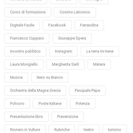
Corso di formazione
Cosimo Latronico
Digitale Facile
Facebook
Ferrandina
Francesco Cupparo
Giuseppe Spera
Incontro pubblico
Instagram
La terra mi tiene
Laura Mongiello
Margherita Sarli
Matera
Musica
Nero su Bianco
Orchestra della Magna Grecia
Pasquale Pepe
Policoro
Poste Italiane
Potenza
Presentazione libro
Prevenzione
Rionero in Vulture
Rubriche
teatro
turismo