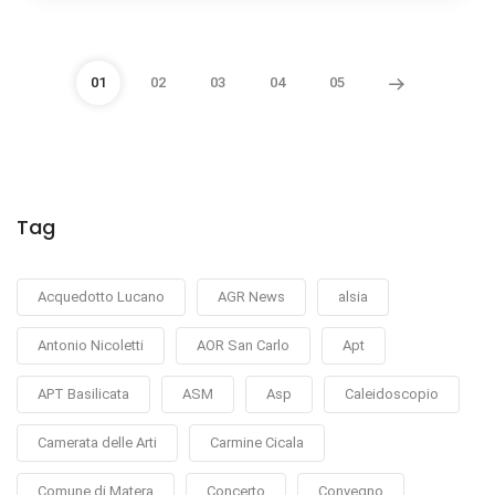
01
02
03
04
05
Tag
Acquedotto Lucano
AGR News
alsia
Antonio Nicoletti
AOR San Carlo
Apt
APT Basilicata
ASM
Asp
Caleidoscopio
Camerata delle Arti
Carmine Cicala
Comune di Matera
Concerto
Convegno