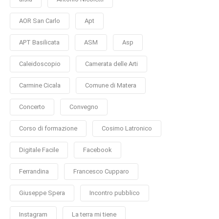
AOR San Carlo
Apt
APT Basilicata
ASM
Asp
Caleidoscopio
Camerata delle Arti
Carmine Cicala
Comune di Matera
Concerto
Convegno
Corso di formazione
Cosimo Latronico
Digitale Facile
Facebook
Ferrandina
Francesco Cupparo
Giuseppe Spera
Incontro pubblico
Instagram
La terra mi tiene