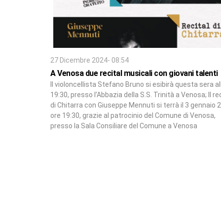
27 Dicembre 2024- 08:54
A Venosa due recital musicali con giovani talenti
Il violoncellista Stefano Bruno si esibirà questa sera al
19:30, presso l’Abbazia della S.S. Trinità a Venosa; Il re
di Chitarra con Giuseppe Mennuti si terrà il 3 gennaio 
ore 19:30, grazie al patrocinio del Comune di Venosa,
presso la Sala Consiliare del Comune a Venosa