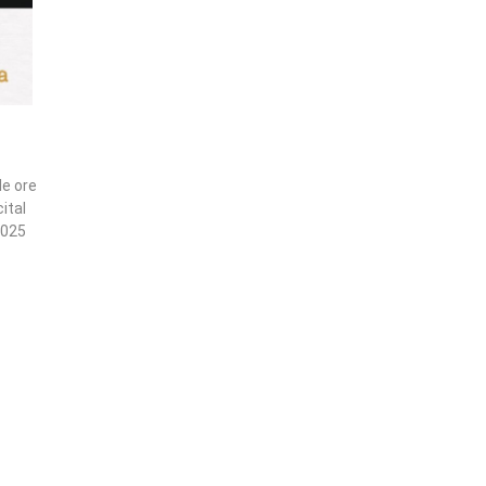
le ore
cital
2025