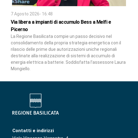
7 Agosto 2026- 16:48
Via libera a impianti di accumulo Bess a Melfi e
Picerno
La Regione Basilicata compie un passo decisivo nel
consolidamento della propria strategia energetica con il
rilascio delle prime due autorizzazioni uniche regionali
destinate alla realizzazione di sistemi di accumulo di
energia elettrica a batterie. Soddisfatta l’assessore Laura
Mongiello.
Contatti e indirizzi