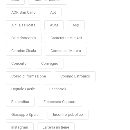
AOR San Carlo
Apt
APT Basilicata
ASM
Asp
Caleidoscopio
Camerata delle Arti
Carmine Cicala
Comune di Matera
Concerto
Convegno
Corso di formazione
Cosimo Latronico
Digitale Facile
Facebook
Ferrandina
Francesco Cupparo
Giuseppe Spera
Incontro pubblico
Instagram
La terra mi tiene