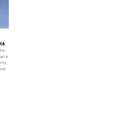
ità
 ha
ari e
nto,
ione