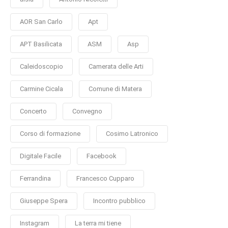
AOR San Carlo
Apt
APT Basilicata
ASM
Asp
Caleidoscopio
Camerata delle Arti
Carmine Cicala
Comune di Matera
Concerto
Convegno
Corso di formazione
Cosimo Latronico
Digitale Facile
Facebook
Ferrandina
Francesco Cupparo
Giuseppe Spera
Incontro pubblico
Instagram
La terra mi tiene