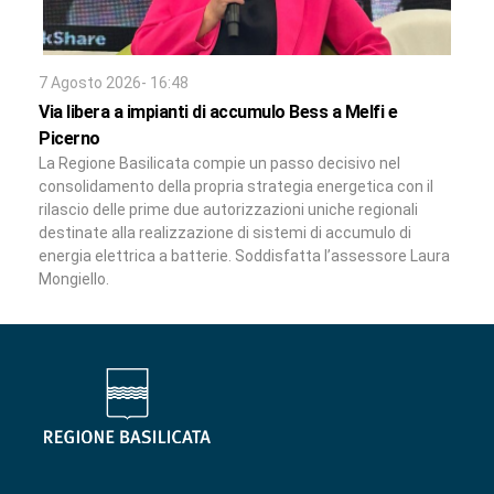
7 Agosto 2026- 16:48
Via libera a impianti di accumulo Bess a Melfi e
Picerno
La Regione Basilicata compie un passo decisivo nel
consolidamento della propria strategia energetica con il
rilascio delle prime due autorizzazioni uniche regionali
destinate alla realizzazione di sistemi di accumulo di
energia elettrica a batterie. Soddisfatta l’assessore Laura
Mongiello.