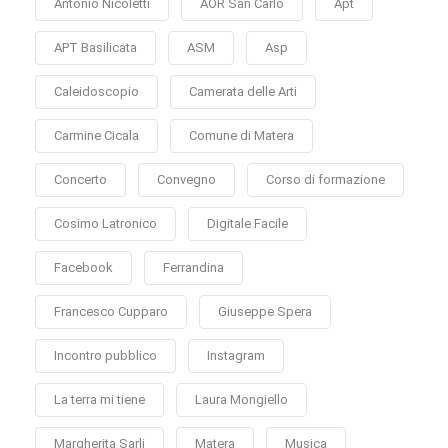
Antonio Nicoletti
AOR San Carlo
Apt
APT Basilicata
ASM
Asp
Caleidoscopio
Camerata delle Arti
Carmine Cicala
Comune di Matera
Concerto
Convegno
Corso di formazione
Cosimo Latronico
Digitale Facile
Facebook
Ferrandina
Francesco Cupparo
Giuseppe Spera
Incontro pubblico
Instagram
La terra mi tiene
Laura Mongiello
Margherita Sarli
Matera
Musica