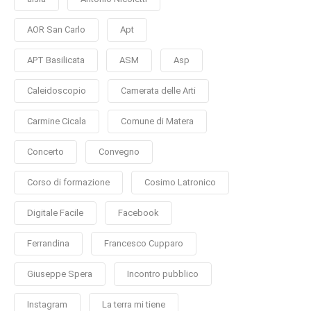
AOR San Carlo
Apt
APT Basilicata
ASM
Asp
Caleidoscopio
Camerata delle Arti
Carmine Cicala
Comune di Matera
Concerto
Convegno
Corso di formazione
Cosimo Latronico
Digitale Facile
Facebook
Ferrandina
Francesco Cupparo
Giuseppe Spera
Incontro pubblico
Instagram
La terra mi tiene