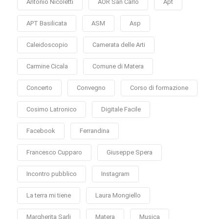
Antonio Nicoletti
AOR San Carlo
Apt
APT Basilicata
ASM
Asp
Caleidoscopio
Camerata delle Arti
Carmine Cicala
Comune di Matera
Concerto
Convegno
Corso di formazione
Cosimo Latronico
Digitale Facile
Facebook
Ferrandina
Francesco Cupparo
Giuseppe Spera
Incontro pubblico
Instagram
La terra mi tiene
Laura Mongiello
Margherita Sarli
Matera
Musica