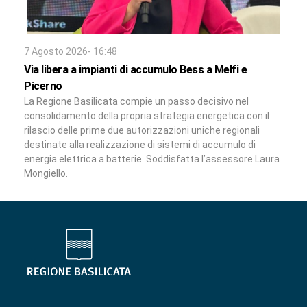
7 Agosto 2026- 16:48
Via libera a impianti di accumulo Bess a Melfi e
Picerno
La Regione Basilicata compie un passo decisivo nel
consolidamento della propria strategia energetica con il
rilascio delle prime due autorizzazioni uniche regionali
destinate alla realizzazione di sistemi di accumulo di
energia elettrica a batterie. Soddisfatta l’assessore Laura
Mongiello.