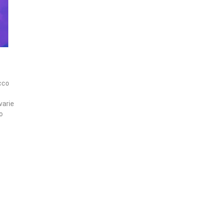
icco
varie
ro