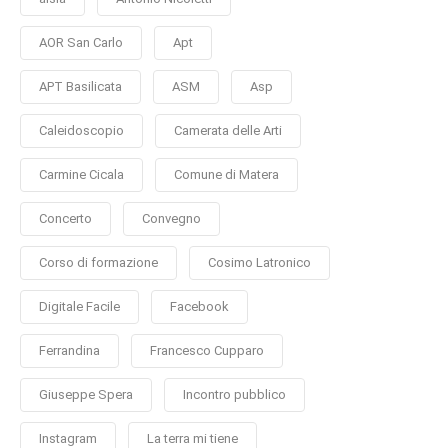
AOR San Carlo
Apt
APT Basilicata
ASM
Asp
Caleidoscopio
Camerata delle Arti
Carmine Cicala
Comune di Matera
Concerto
Convegno
Corso di formazione
Cosimo Latronico
Digitale Facile
Facebook
Ferrandina
Francesco Cupparo
Giuseppe Spera
Incontro pubblico
Instagram
La terra mi tiene