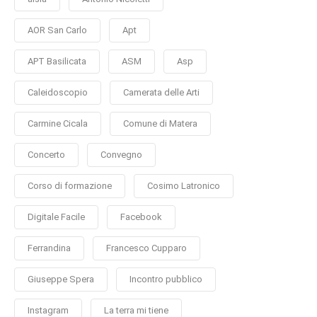
AOR San Carlo
Apt
APT Basilicata
ASM
Asp
Caleidoscopio
Camerata delle Arti
Carmine Cicala
Comune di Matera
Concerto
Convegno
Corso di formazione
Cosimo Latronico
Digitale Facile
Facebook
Ferrandina
Francesco Cupparo
Giuseppe Spera
Incontro pubblico
Instagram
La terra mi tiene