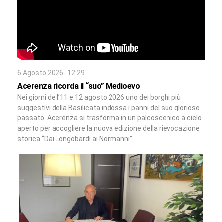
6 Agosto 2026- 12:29
Acerenza ricorda il “suo” Medioevo
Nei giorni dell’11 e 12 agosto 2026 uno dei borghi più
suggestivi della Basilicata indossa i panni del suo glorioso
passato. Acerenza si trasforma in un palcoscenico a cielo
aperto per accogliere la nuova edizione della rievocazione
storica “Dai Longobardi ai Normanni”.