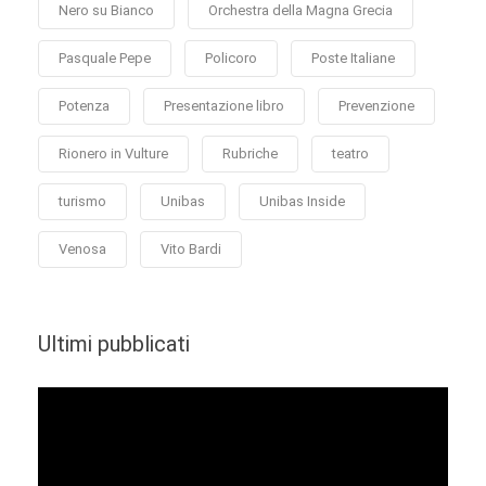
Nero su Bianco
Orchestra della Magna Grecia
Pasquale Pepe
Policoro
Poste Italiane
Potenza
Presentazione libro
Prevenzione
Rionero in Vulture
Rubriche
teatro
turismo
Unibas
Unibas Inside
Venosa
Vito Bardi
Ultimi pubblicati