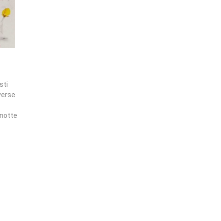
sti
verse
anotte