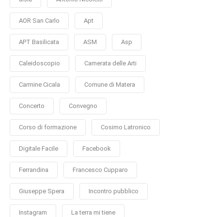
AOR San Carlo
Apt
APT Basilicata
ASM
Asp
Caleidoscopio
Camerata delle Arti
Carmine Cicala
Comune di Matera
Concerto
Convegno
Corso di formazione
Cosimo Latronico
Digitale Facile
Facebook
Ferrandina
Francesco Cupparo
Giuseppe Spera
Incontro pubblico
Instagram
La terra mi tiene