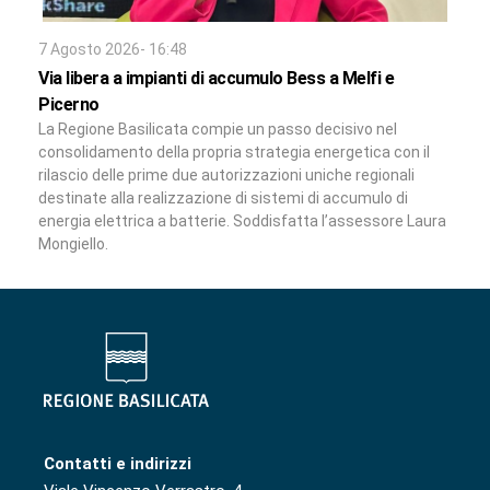
7 Agosto 2026- 16:48
Via libera a impianti di accumulo Bess a Melfi e
Picerno
La Regione Basilicata compie un passo decisivo nel
consolidamento della propria strategia energetica con il
rilascio delle prime due autorizzazioni uniche regionali
destinate alla realizzazione di sistemi di accumulo di
energia elettrica a batterie. Soddisfatta l’assessore Laura
Mongiello.
Contatti e indirizzi