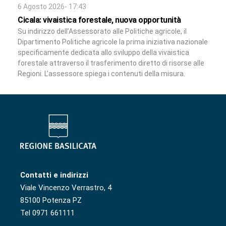
6 Agosto 2026- 17:43
Cicala: vivaistica forestale, nuova opportunità
Su indirizzo dell’Assessorato alle Politiche agricole, il
Dipartimento Politiche agricole la prima iniziativa nazionale
specificamente dedicata allo sviluppo della vivaistica
forestale attraverso il trasferimento diretto di risorse alle
Regioni. L’assessore spiega i contenuti della misura.
Contatti e indirizzi
Viale Vincenzo Verrastro, 4
85100 Potenza PZ
Tel 0971 661111