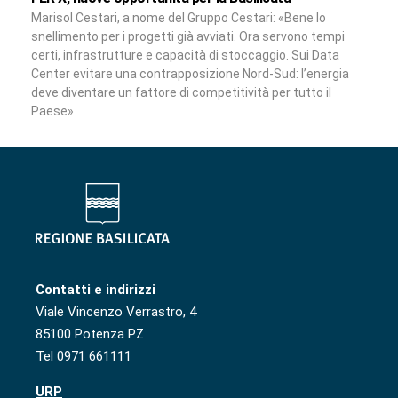
Marisol Cestari, a nome del Gruppo Cestari: «Bene lo
snellimento per i progetti già avviati. Ora servono tempi
certi, infrastrutture e capacità di stoccaggio. Sui Data
Center evitare una contrapposizione Nord-Sud: l’energia
deve diventare un fattore di competitività per tutto il
Paese»
Contatti e indirizzi
Viale Vincenzo Verrastro, 4
85100 Potenza PZ
Tel 0971 661111
URP