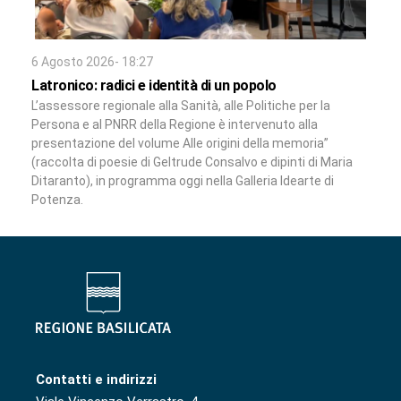
6 Agosto 2026- 18:27
Latronico: radici e identità di un popolo
L’assessore regionale alla Sanità, alle Politiche per la
Persona e al PNRR della Regione è intervenuto alla
presentazione del volume Alle origini della memoria”
(raccolta di poesie di Geltrude Consalvo e dipinti di Maria
Ditaranto), in programma oggi nella Galleria Idearte di
Potenza.
Contatti e indirizzi