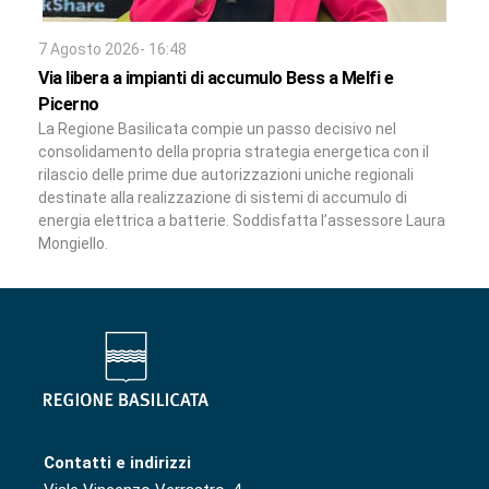
7 Agosto 2026- 16:48
Via libera a impianti di accumulo Bess a Melfi e
Picerno
La Regione Basilicata compie un passo decisivo nel
consolidamento della propria strategia energetica con il
rilascio delle prime due autorizzazioni uniche regionali
destinate alla realizzazione di sistemi di accumulo di
energia elettrica a batterie. Soddisfatta l’assessore Laura
Mongiello.
Contatti e indirizzi