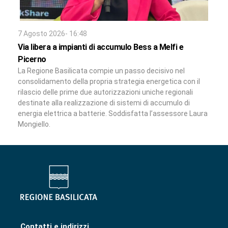
7 Agosto 2026- 16:48
Via libera a impianti di accumulo Bess a Melfi e
Picerno
La Regione Basilicata compie un passo decisivo nel
consolidamento della propria strategia energetica con il
rilascio delle prime due autorizzazioni uniche regionali
destinate alla realizzazione di sistemi di accumulo di
energia elettrica a batterie. Soddisfatta l’assessore Laura
Mongiello.
Contatti e indirizzi