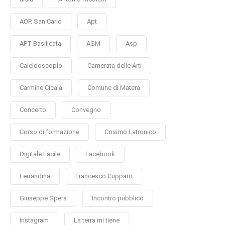
AOR San Carlo
Apt
APT Basilicata
ASM
Asp
Caleidoscopio
Camerata delle Arti
Carmine Cicala
Comune di Matera
Concerto
Convegno
Corso di formazione
Cosimo Latronico
Digitale Facile
Facebook
Ferrandina
Francesco Cupparo
Giuseppe Spera
Incontro pubblico
Instagram
La terra mi tiene