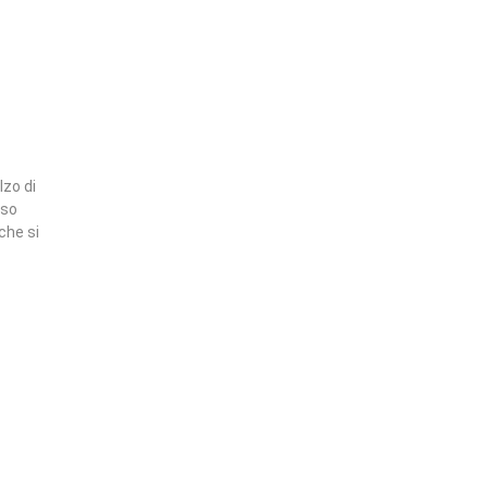
lzo di
sso
che si