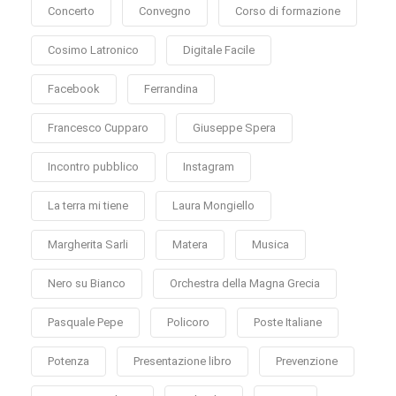
Concerto
Convegno
Corso di formazione
Cosimo Latronico
Digitale Facile
Facebook
Ferrandina
Francesco Cupparo
Giuseppe Spera
Incontro pubblico
Instagram
La terra mi tiene
Laura Mongiello
Margherita Sarli
Matera
Musica
Nero su Bianco
Orchestra della Magna Grecia
Pasquale Pepe
Policoro
Poste Italiane
Potenza
Presentazione libro
Prevenzione