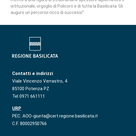
istituzionale, orgoglio di Policoro e di tutta la Basilicata. Gli
auguro un percorso ricco di successi”.
Contatti e indirizzi
Viale Vincenzo Verrastro, 4
85100 Potenza PZ
Tel 0971 661111
URP
PEC: AOO-giunta@cert.regione.basilicata.it
C.F. 80002950766