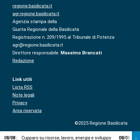
regione.basilicata.it
agr.regione.basilicata.it
Agenzia stampa della
Giunta Regionale della Basilicata
Registrazione n. 209/1995 al Tribunale di Potenza
agr@regione.basilicata.it
Direttore responsabile:
Massimo Brancati
Redazione
Link utili
Lista RSS
Note legali
Privacy
Area riservata
©2025 Regione Basilicata
08
/
08
:
Cupparo su risorse, lavoro, energia e sviluppo
08
/
08
:
L