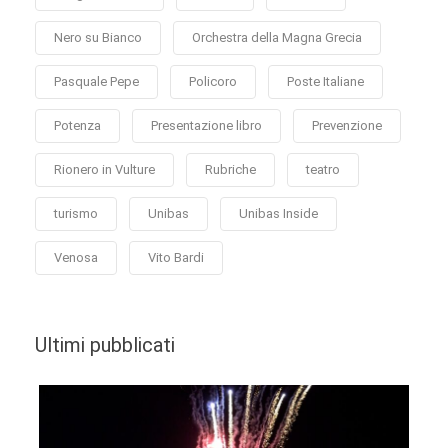
Nero su Bianco
Orchestra della Magna Grecia
Pasquale Pepe
Policoro
Poste Italiane
Potenza
Presentazione libro
Prevenzione
Rionero in Vulture
Rubriche
teatro
turismo
Unibas
Unibas Inside
Venosa
Vito Bardi
Ultimi pubblicati