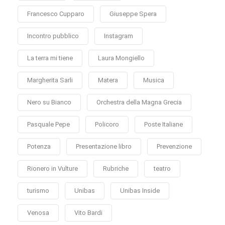
Francesco Cupparo
Giuseppe Spera
Incontro pubblico
Instagram
La terra mi tiene
Laura Mongiello
Margherita Sarli
Matera
Musica
Nero su Bianco
Orchestra della Magna Grecia
Pasquale Pepe
Policoro
Poste Italiane
Potenza
Presentazione libro
Prevenzione
Rionero in Vulture
Rubriche
teatro
turismo
Unibas
Unibas Inside
Venosa
Vito Bardi