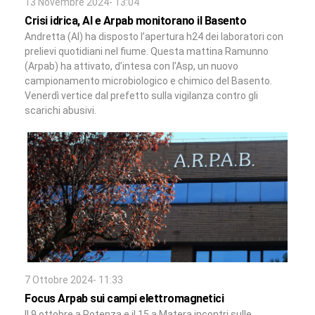
13 Novembre 2024- 13:04
Crisi idrica, Al e Arpab monitorano il Basento
Andretta (Al) ha disposto l’apertura h24 dei laboratori con
prelievi quotidiani nel fiume. Questa mattina Ramunno
(Arpab) ha attivato, d’intesa con l’Asp, un nuovo
campionamento microbiologico e chimico del Basento.
Venerdì vertice dal prefetto sulla vigilanza contro gli
scarichi abusivi.
7 Ottobre 2024- 11:33
Focus Arpab sui campi elettromagnetici
Il 9 ottobre a Potenza e il 15 a Matera incontri sulle