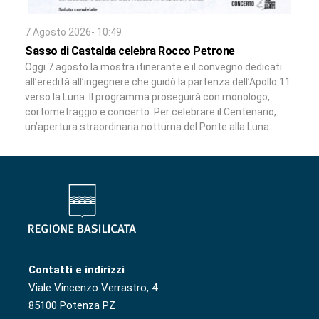
7 Agosto 2026- 10:49
Sasso di Castalda celebra Rocco Petrone
Oggi 7 agosto la mostra itinerante e il convegno dedicati
all’eredità all’ingegnere che guidò la partenza dell’Apollo 11
verso la Luna. Il programma proseguirà con monologo,
cortometraggio e concerto. Per celebrare il Centenario,
un’apertura straordinaria notturna del Ponte alla Luna.
Contatti e indirizzi
Viale Vincenzo Verrastro, 4
85100 Potenza PZ