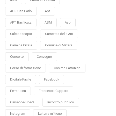
AOR San Carlo
Apt
APT Basilicata
ASM
Asp
Caleidoscopio
Camerata delle Arti
Carmine Cicala
Comune di Matera
Concerto
Convegno
Corso di formazione
Cosimo Latronico
Digitale Facile
Facebook
Ferrandina
Francesco Cupparo
Giuseppe Spera
Incontro pubblico
Instagram
La terra mi tiene