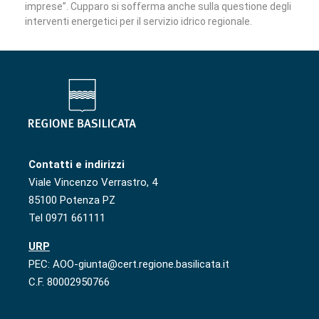
imprese”. Cupparo si sofferma anche sulla questione degli
interventi energetici per il servizio idrico regionale.
Contatti e indirizzi
Viale Vincenzo Verrastro, 4
85100 Potenza PZ
Tel 0971 661111
URP
PEC: AOO-giunta@cert.regione.basilicata.it
C.F. 80002950766