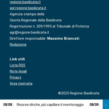
regione.basilicata.it
agr.regione.basilicata.it
Agenzia stampa della
Giunta Regionale della Basilicata
Registrazione n. 209/1995 al Tribunale di Potenza
agr@regione.basilicata.it
Direttore responsabile:
Massimo Brancati
Redazione
Link utili
Lista RSS
Note legali
Privacy
Area riservata
©2025 Regione Basilicata
08
/
08
:
Risorse idriche, più capillare il monitoraggio
08
/
08
:
Cup