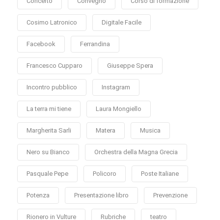
Concerto
Convegno
Corso di formazione
Cosimo Latronico
Digitale Facile
Facebook
Ferrandina
Francesco Cupparo
Giuseppe Spera
Incontro pubblico
Instagram
La terra mi tiene
Laura Mongiello
Margherita Sarli
Matera
Musica
Nero su Bianco
Orchestra della Magna Grecia
Pasquale Pepe
Policoro
Poste Italiane
Potenza
Presentazione libro
Prevenzione
Rionero in Vulture
Rubriche
teatro