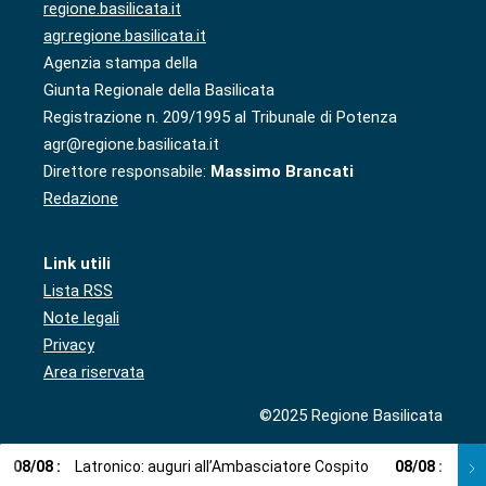
regione.basilicata.it
agr.regione.basilicata.it
Agenzia stampa della
Giunta Regionale della Basilicata
Registrazione n. 209/1995 al Tribunale di Potenza
agr@regione.basilicata.it
Direttore responsabile:
Massimo Brancati
Redazione
Link utili
Lista RSS
Note legali
Privacy
Area riservata
©2025 Regione Basilicata
08
/
08
:
Latronico: auguri all’Ambasciatore Cospito
08
/
08
:
Cosp