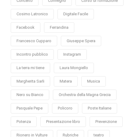
Concerto
Convegno
Corso di formazione
Cosimo Latronico
Digitale Facile
Facebook
Ferrandina
Francesco Cupparo
Giuseppe Spera
Incontro pubblico
Instagram
La terra mi tiene
Laura Mongiello
Margherita Sarli
Matera
Musica
Nero su Bianco
Orchestra della Magna Grecia
Pasquale Pepe
Policoro
Poste Italiane
Potenza
Presentazione libro
Prevenzione
Rionero in Vulture
Rubriche
teatro