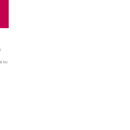
i
va su