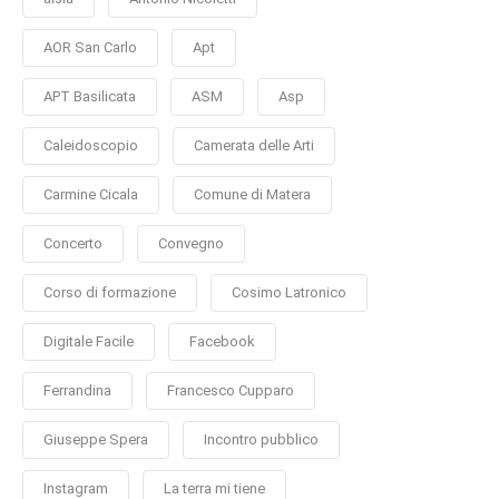
AOR San Carlo
Apt
APT Basilicata
ASM
Asp
Caleidoscopio
Camerata delle Arti
Carmine Cicala
Comune di Matera
Concerto
Convegno
Corso di formazione
Cosimo Latronico
Digitale Facile
Facebook
Ferrandina
Francesco Cupparo
Giuseppe Spera
Incontro pubblico
Instagram
La terra mi tiene