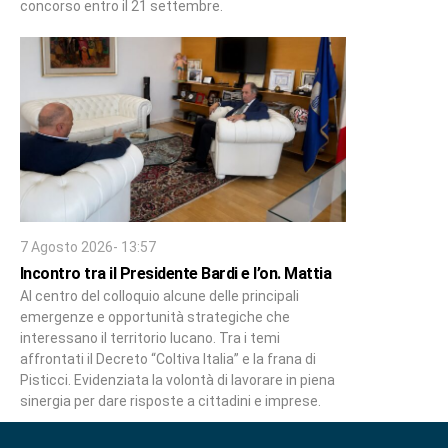
concorso entro il 21 settembre.
7 Agosto 2026- 13:57
Incontro tra il Presidente Bardi e l’on. Mattia
Al centro del colloquio alcune delle principali
emergenze e opportunità strategiche che
interessano il territorio lucano. Tra i temi
affrontati il Decreto “Coltiva Italia” e la frana di
Pisticci. Evidenziata la volontà di lavorare in piena
sinergia per dare risposte a cittadini e imprese.