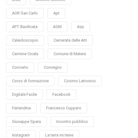
AOR San Carlo
Apt
APT Basilicata
ASM
Asp
Caleidoscopio
Camerata delle Arti
Carmine Cicala
Comune di Matera
Concerto
Convegno
Corso di formazione
Cosimo Latronico
Digitale Facile
Facebook
Ferrandina
Francesco Cupparo
Giuseppe Spera
Incontro pubblico
Instagram
La terra mi tiene