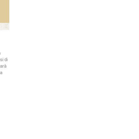
a
si di
sarà
la