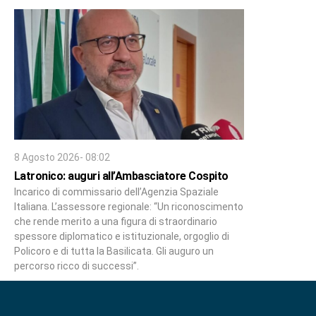
8 Agosto 2026- 08:02
Latronico: auguri all’Ambasciatore Cospito
Incarico di commissario dell’Agenzia Spaziale
Italiana. L’assessore regionale: “Un riconoscimento
che rende merito a una figura di straordinario
spessore diplomatico e istituzionale, orgoglio di
Policoro e di tutta la Basilicata. Gli auguro un
percorso ricco di successi”.