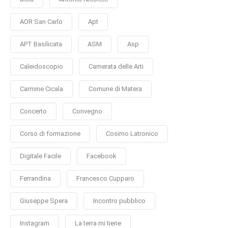
AOR San Carlo
Apt
APT Basilicata
ASM
Asp
Caleidoscopio
Camerata delle Arti
Carmine Cicala
Comune di Matera
Concerto
Convegno
Corso di formazione
Cosimo Latronico
Digitale Facile
Facebook
Ferrandina
Francesco Cupparo
Giuseppe Spera
Incontro pubblico
Instagram
La terra mi tiene