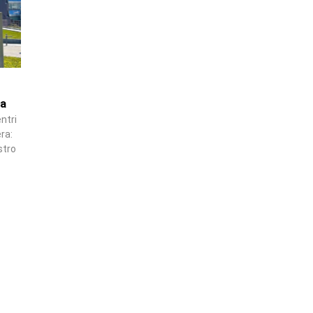
ca
ntri
ra:
stro