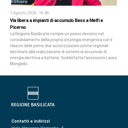
7 Agosto 2026- 16:48
Via libera a impianti di accumulo Bess a Melfi e
Picerno
La Regione Basilicata compie un passo decisivo nel
consolidamento della propria strategia energetica con il
rilascio delle prime due autorizzazioni uniche regionali
destinate alla realizzazione di sistemi di accumulo di
energia elettrica a batterie. Soddisfatta l’assessore Laura
Mongiello.
Contatti e indirizzi