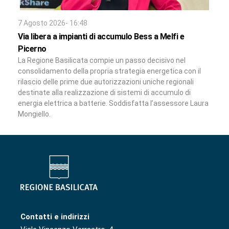
7 Agosto 2026- 16:48
Via libera a impianti di accumulo Bess a Melfi e
Picerno
La Regione Basilicata compie un passo decisivo nel
consolidamento della propria strategia energetica con il
rilascio delle prime due autorizzazioni uniche regionali
destinate alla realizzazione di sistemi di accumulo di
energia elettrica a batterie. Soddisfatta l’assessore Laura
Mongiello.
Contatti e indirizzi