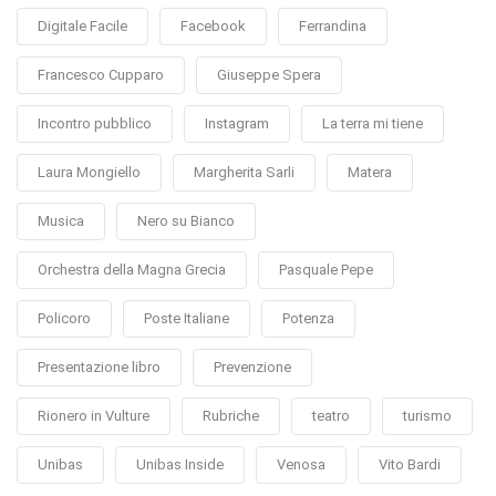
Digitale Facile
Facebook
Ferrandina
Francesco Cupparo
Giuseppe Spera
Incontro pubblico
Instagram
La terra mi tiene
Laura Mongiello
Margherita Sarli
Matera
Musica
Nero su Bianco
Orchestra della Magna Grecia
Pasquale Pepe
Policoro
Poste Italiane
Potenza
Presentazione libro
Prevenzione
Rionero in Vulture
Rubriche
teatro
turismo
Unibas
Unibas Inside
Venosa
Vito Bardi