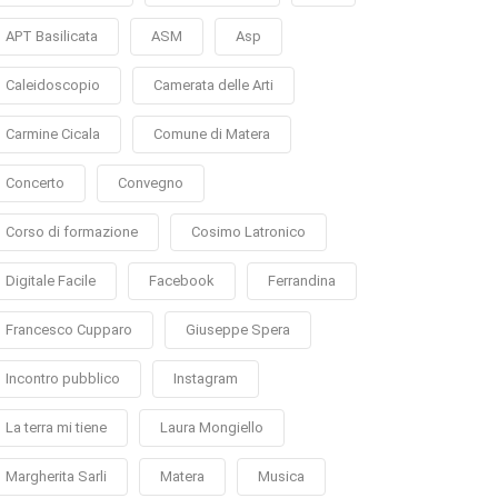
APT Basilicata
ASM
Asp
Caleidoscopio
Camerata delle Arti
Carmine Cicala
Comune di Matera
Concerto
Convegno
Corso di formazione
Cosimo Latronico
Digitale Facile
Facebook
Ferrandina
Francesco Cupparo
Giuseppe Spera
Incontro pubblico
Instagram
La terra mi tiene
Laura Mongiello
Margherita Sarli
Matera
Musica