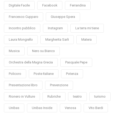
Digitale Facile
Facebook
Ferrandina
Francesco Cupparo
Giuseppe Spera
Incontro pubblico
Instagram
La terra mi tiene
Laura Mongiello
Margherita Sarli
Matera
Musica
Nero su Bianco
Orchestra della Magna Grecia
Pasquale Pepe
Policoro
Poste Italiane
Potenza
Presentazione libro
Prevenzione
Rionero in Vulture
Rubriche
teatro
turismo
Unibas
Unibas Inside
Venosa
Vito Bardi