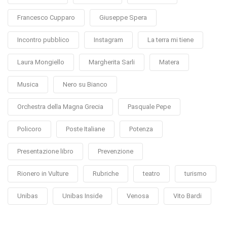
Francesco Cupparo
Giuseppe Spera
Incontro pubblico
Instagram
La terra mi tiene
Laura Mongiello
Margherita Sarli
Matera
Musica
Nero su Bianco
Orchestra della Magna Grecia
Pasquale Pepe
Policoro
Poste Italiane
Potenza
Presentazione libro
Prevenzione
Rionero in Vulture
Rubriche
teatro
turismo
Unibas
Unibas Inside
Venosa
Vito Bardi