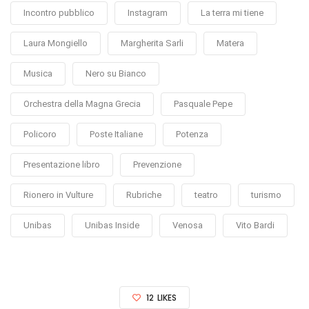
Incontro pubblico
Instagram
La terra mi tiene
Laura Mongiello
Margherita Sarli
Matera
Musica
Nero su Bianco
Orchestra della Magna Grecia
Pasquale Pepe
Policoro
Poste Italiane
Potenza
Presentazione libro
Prevenzione
Rionero in Vulture
Rubriche
teatro
turismo
Unibas
Unibas Inside
Venosa
Vito Bardi
12
LIKES