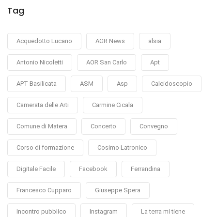
Tag
Acquedotto Lucano
AGR News
alsia
Antonio Nicoletti
AOR San Carlo
Apt
APT Basilicata
ASM
Asp
Caleidoscopio
Camerata delle Arti
Carmine Cicala
Comune di Matera
Concerto
Convegno
Corso di formazione
Cosimo Latronico
Digitale Facile
Facebook
Ferrandina
Francesco Cupparo
Giuseppe Spera
Incontro pubblico
Instagram
La terra mi tiene