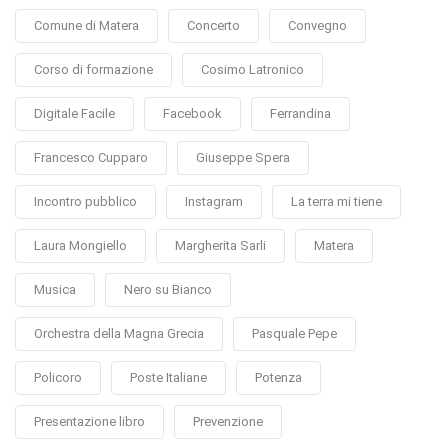
Comune di Matera
Concerto
Convegno
Corso di formazione
Cosimo Latronico
Digitale Facile
Facebook
Ferrandina
Francesco Cupparo
Giuseppe Spera
Incontro pubblico
Instagram
La terra mi tiene
Laura Mongiello
Margherita Sarli
Matera
Musica
Nero su Bianco
Orchestra della Magna Grecia
Pasquale Pepe
Policoro
Poste Italiane
Potenza
Presentazione libro
Prevenzione